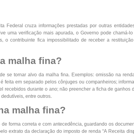
ta Federal cruza informações prestadas por outras entidade
tive uma verificação mais apurada, o Governo pode chamá-lo 
 o contribuinte fica impossibilitado de receber a restituiçã
a malha fina?
de se tornar alvo da malha fina. Exemplos: omissão na rend
 feita em separado pelos cônjuges ou companheiros; informa
l recebidos durante o ano; não preencher a ficha de ganhos d
dedutíveis, entre outros.
 na malha fina?
ão de forma correta e com antecedência, guardando os docume
lo extrato da declaração do imposto de renda “A Receita disp