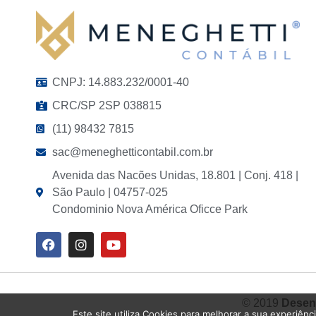
CNPJ: 14.883.232/0001-40
CRC/SP 2SP 038815
(11) 98432 7815
sac@meneghetticontabil.com.br
Avenida das Nacões Unidas, 18.801 | Conj. 418 |
São Paulo | 04757-025
Condominio Nova América Oficce Park
© 2019
Desenv
Este site utiliza Cookies para melhorar a sua experiênc