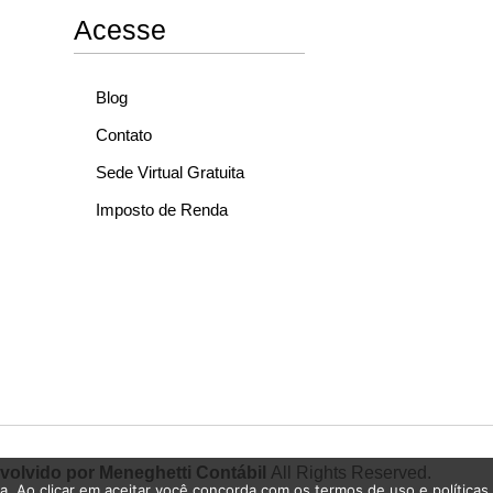
Acesse
Blog
Contato
Sede Virtual Gratuita
Imposto de Renda
olvido por Meneghetti Contábil
All Rights Reserved.
ia. Ao clicar em aceitar você concorda com os termos de uso e políticas