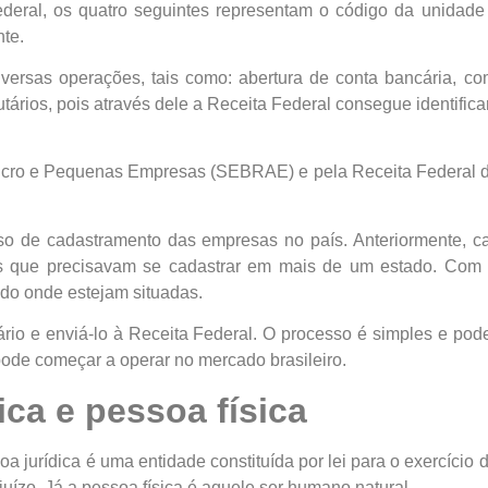
ederal, os quatro seguintes representam o código da unidade
nte.
ersas operações, tais como: abertura de conta bancária, co
butários, pois através dele a Receita Federal consegue identif
 Micro e Pequenas Empresas (SEBRAE) e pela Receita Federal d
esso de cadastramento das empresas no país. Anteriormente, 
s que precisavam se cadastrar em mais de um estado. Com 
do onde estejam situadas.
io e enviá-lo à Receita Federal. O processo é simples e pode
pode começar a operar no mercado brasileiro.
ica e pessoa física
soa jurídica é uma entidade constituída por lei para o exercíci
uízo. Já a pessoa física é aquele ser humano natural.