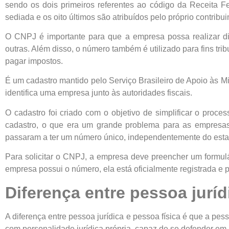
sendo os dois primeiros referentes ao código da Receita F
sediada e os oito últimos são atribuídos pelo próprio contribui
O CNPJ é importante para que a empresa possa realizar div
outras. Além disso, o número também é utilizado para fins tri
pagar impostos.
É um cadastro mantido pelo Serviço Brasileiro de Apoio às
identifica uma empresa junto às autoridades fiscais.
O cadastro foi criado com o objetivo de simplificar o proc
cadastro, o que era um grande problema para as empresa
passaram a ter um número único, independentemente do esta
Para solicitar o CNPJ, a empresa deve preencher um formulár
empresa possui o número, ela está oficialmente registrada e 
Diferença entre pessoa juríd
A diferença entre pessoa jurídica e pessoa física é que a pes
com personalidade jurídica própria, capaz de se defender em j