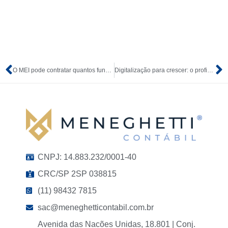
O MEI pode contratar quantos funcionários? Saiba como funciona, quanto custa e qual o limite para contratar
Digitalização para crescer: o profissional liberal no mundo online
CNPJ: 14.883.232/0001-40
CRC/SP 2SP 038815
(11) 98432 7815
sac@meneghetticontabil.com.br
Avenida das Nacões Unidas, 18.801 | Conj.