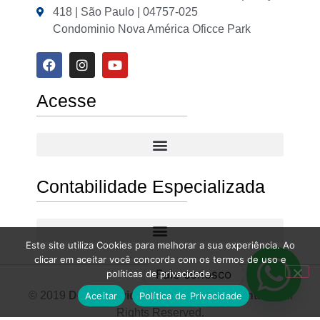
418 | São Paulo | 04757-025
Condominio Nova América Oficce Park
Acesse
Contabilidade Especializada
Este site utiliza Cookies para melhorar a sua experiência. Ao
clicar em aceitar você concorda com os termos de uso e
Fale conosco
políticas de privacidade.
© 2019
Desenvolvido por Meneghetti Contábil
All
Aceitar
Política de Privacidade
Rights Reserved.