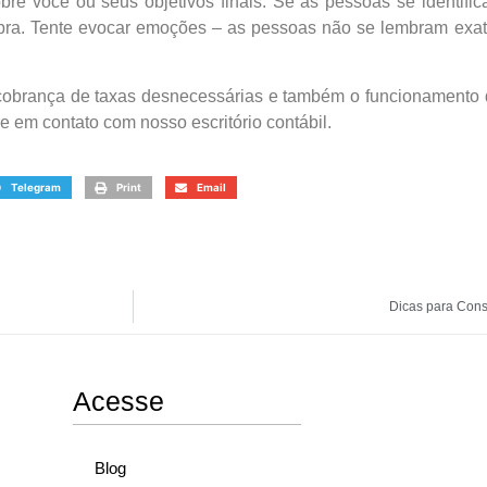
bre você ou seus objetivos finais. Se as pessoas se identif
pra. Tente evocar emoções – as pessoas não se lembram exat
a cobrança de taxas desnecessárias e também o funcionamento
 em contato com nosso escritório contábil.
Telegram
Print
Email
Dicas para Cons
Acesse
Blog